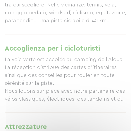
tra cui scegliere. Nelle vicinanze: tennis, vela,
noleggio pedalò, windsurf, ciclismo, equitazione,
parapendio… Una pista ciclabile di 40 km
costeggia il campeggio. Sono disponibili
escursioni, trekking e gite organizzate, senza
dimenticare le attrazioni turistiche delle città di
Accoglienza per i cicloturisti
Sevrier e Annecy. All'interno del campeggio:
La voie verte est accolée au camping de l'Aloua
campo da pallavolo, campo da calcio, campo
La réception distribue des cartes d'itinéraires
da bocce, sala interna con TV, videogiochi,
ainsi que des conseilles pour rouler en toute
biliardo, Wi-Fi al bar, area giochi per bambini e
sérénité sur la piste.
varie attività per tutte le età (serate a tema, balli,
Nous louons sur place avec notre partenaire des
karaoke, ecc.). Guarda le foto. I servizi includono:
vélos classiques, électriques, des tandems et des
lavatrice, noleggio biciclette, noleggio
remorques pour les enfants.
canoe/kayak, snack bar, fast food, pasti da
asporto, gelato, bevande fredde, pane,
croissant, latte, ecc. Il campeggio offre piazzole
Attrezzature