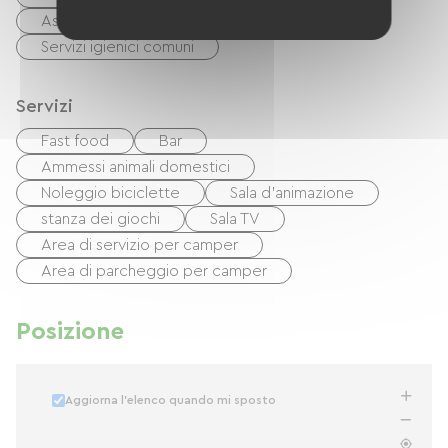
Asciugatrice in comune
Servizi igienici comuni
Servizi
Fast food
Bar
Ammessi animali domestici
Noleggio biciclette
Sala d'animazione
stanza dei giochi
Sala TV
Area di servizio per camper
Area di parcheggio per camper
Posizione
Aggiorna l'elenco quando mi sposto