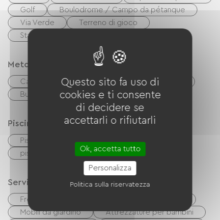
Golf
Boulodrome / Campo da pétanque
Via Verde
Terreno di gioco
Stazione termale
Metodi di pagamento
Questo sito fa uso di
Carta di credito
Controlli
contanti
cookies e ti consente
Buoni vacanza (ANCV)
Trasferimento
di decidere se
accettarli o rifiutarli
Piscina
Piscina collettiva
Piscina riscaldata
Ok, accetta tutto
piscina per bambini
Personalizza
Servizi
Politica sulla riservatezza
Free Wifi
TV
TNT
Barbecue
Mobili da giardino
Attrezzature per bambini