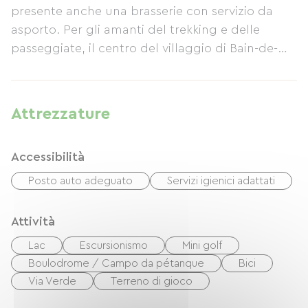
presente anche una brasserie con servizio da
asporto. Per gli amanti del trekking e delle
passeggiate, il centro del villaggio di Bain-de-
Bretagne, con tutti i suoi servizi, dista circa 800
metri. Qui è possibile esplorare l'incantevole
borgo, il suo mulino e, per i più avventurosi, il
Attrezzature
sentiero che circonda il lago.
Accessibilità
Posto auto adeguato
Servizi igienici adattati
Attività
Lac
Escursionismo
Mini golf
Boulodrome / Campo da pétanque
Bici
Via Verde
Terreno di gioco