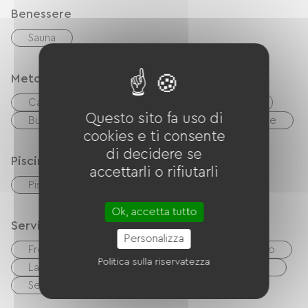
Benessere
Sauna
Metodi di pagamento
Carta di credito
Controlli
contanti
Questo sito fa uso di
Buoni vacanza (ANCV)
Biglietti del ristorante
cookies e ti consente
di decidere se
Piscina
accettarli o rifiutarli
Piscina coperta
Piscina riscaldata
Ok, accetta tutto
Servizi
Personalizza
Free Wifi
Barbecue
Mobili da giardino
Politica sulla riservatezza
Lavatrice collettiva
Asciugatrice in comune
Servizi igienici comuni