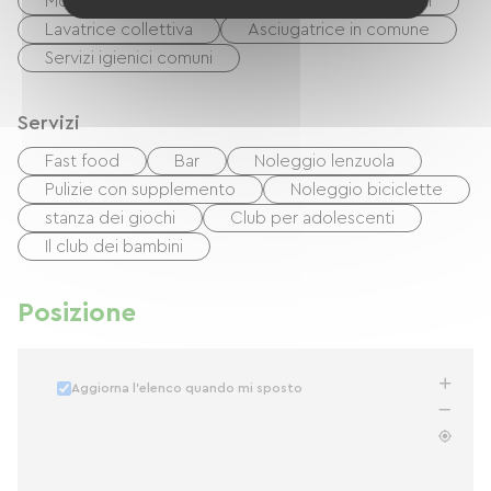
Mobili da giardino
Attrezzature per bambini
Lavatrice collettiva
Asciugatrice in comune
Servizi igienici comuni
Servizi
Fast food
Bar
Noleggio lenzuola
Pulizie con supplemento
Noleggio biciclette
stanza dei giochi
Club per adolescenti
Il club dei bambini
Posizione
Aggiorna l'elenco quando mi sposto