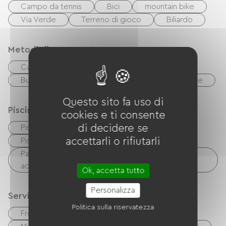
Campo da tennis
Bici
mountain bike
Via Verde
Terreno di gioco
Biliardo
Metodi di pagamento
Carta di credito
contanti
Buoni vacanza (ANCV)
Biglietti del ristorante
Questo sito fa uso di
Piscina
cookies e ti consente
di decidere se
Piscina collettiva
Piscina coperta
accettarli o rifiutarli
Piscina riscaldata
piscina per bambini
Parco acquatico / Area acquatica / Scivolo
acquatico
Ok, accetta tutto
Personalizza
Servizi
Politica sulla riservatezza
Free Wifi
TV
Barbecue