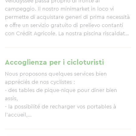
Vélodyssée passa proprio di fronte al
campeggio. Il nostro minimarket in loco vi
permette di acquistare generi di prima necessità
e offre un servizio gratuito di prelievo contanti
con Crédit Agricole. La nostra piscina riscaldata
e la vasca idromassaggio sono a vostra
disposizione per una pausa rilassante prima di
proseguire il viaggio. È inoltre disponibile la
Accoglienza per i cicloturisti
connessione Wi-Fi professionale.
Nous proposons quelques services bien
appréciés de nos cyclistes :
- des tables de pique-nique pour diner bien
assis,
- la possibilité de recharger vos portables à
l'accueil,
- l'accès à la wifi 24h/24 à un prix très intéressant
- un point retrait argent Crédit Agricole sans