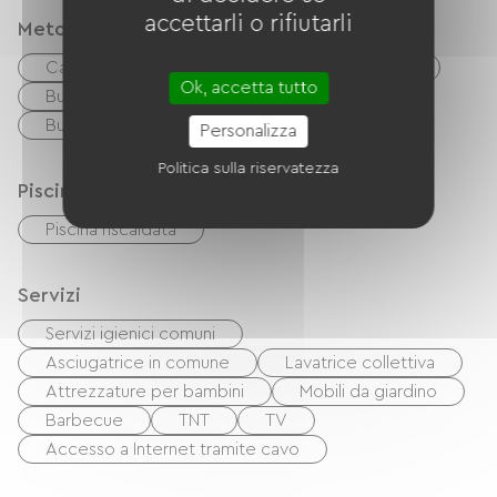
accettarli o rifiutarli
Metodi di pagamento
Carta di credito
Controlli
contanti
Ok, accetta tutto
Buoni vacanza (ANCV)
Trasferimento
Buon CAF
Personalizza
Politica sulla riservatezza
Piscina
Piscina riscaldata
Servizi
Servizi igienici comuni
Asciugatrice in comune
Lavatrice collettiva
Attrezzature per bambini
Mobili da giardino
Barbecue
TNT
TV
Accesso a Internet tramite cavo