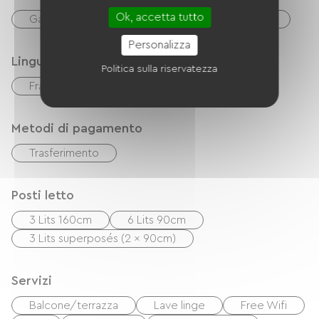
disponibile.
Ok, accetta tutto
Gastronomia
cucinino
Réfrigérateur
Personalizza
Lingue
Politica sulla riservatezza
Français
inglese
Metodi di pagamento
Trasferimento
Posti letto
3 Lits 160cm
6 Lits 90cm
3 Lits superposés (2 x 90cm)
Servizi
Balcone/terrazza
Lave linge
Free Wifi