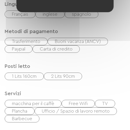
Lingue
Français
inglese
spagnolo
Metodi di pagamento
Trasferimento
Buoni vacanza (ANCV)
Paypal
Carta di credito
Posti letto
1 Lits 160cm
2 Lits 90cm
Servizi
macchina per il caffè
Free Wifi
TV
Plancha
Ufficio / Spazio di lavoro remoto
Barbecue