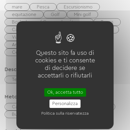
mare
Pesca
Escursionismo
equitazione
Golf
Mini golf
Boulodrome / Campo da pétanque
Tennis
Campo da tennis
Bici
mountain bike
Via Verde
Terreno di gioco
Area pic-nic
locale notturno
Centro Fitness
Questo sito fa uso di
cookies e ti consente
di decidere se
Descrizione
accettarli o rifiutarli
Terrazzo
Garage
Ok, accetta tutto
Metodi di pagamento
Personalizza
Carta di credito
Controlli
contanti
Politica sulla riservatezza
Buoni vacanza (ANCV)
Trasferimento