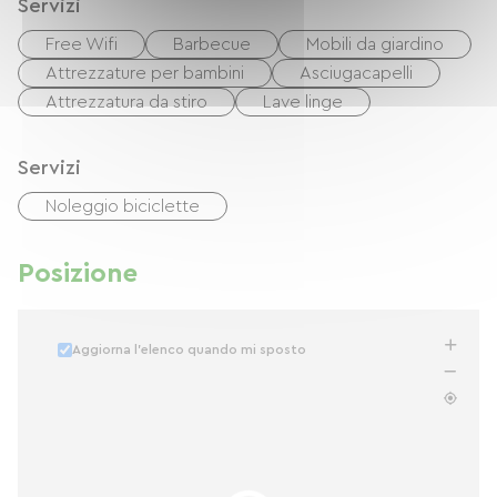
Servizi
Free Wifi
Barbecue
Mobili da giardino
Attrezzature per bambini
Asciugacapelli
Attrezzatura da stiro
Lave linge
Servizi
Noleggio biciclette
Posizione
Aggiorna l'elenco quando mi sposto