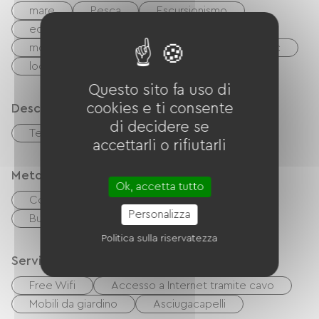
mare
Pesca
Escursionismo
equitazione
Tennis
Bici
mountain bike
Via Verde
Area pic-nic
locale notturno
Questo sito fa uso di
cookies e ti consente
Descrizione
di decidere se
Terrazzo
Terreno privato recintato
accettarli o rifiutarli
Metodi di pagamento
Ok, accetta tutto
Controlli
contanti
Personalizza
Buoni vacanza (ANCV)
Politica sulla riservatezza
Servizi
Free Wifi
Accesso a Internet tramite cavo
Mobili da giardino
Asciugacapelli