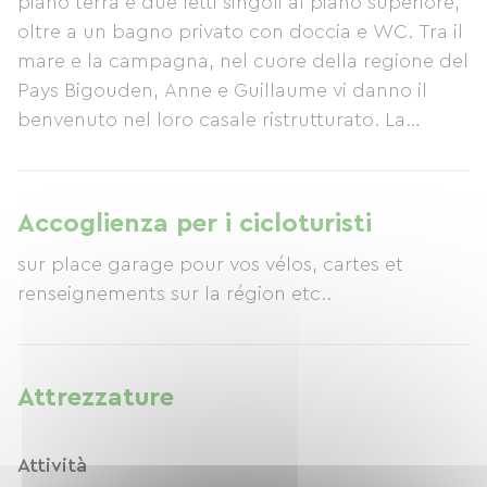
piano terra e due letti singoli al piano superiore,
oltre a un bagno privato con doccia e WC. Tra il
mare e la campagna, nel cuore della regione del
Pays Bigouden, Anne e Guillaume vi danno il
benvenuto nel loro casale ristrutturato. La
proprietà comprende un giardino di 1 ettaro,
parcheggio privato, mobili da giardino, lettini
prendisole e un'altalena. La colazione viene
Accoglienza per i cicloturisti
servita nella sala da pranzo (con una varietà di
sur place garage pour vos vélos, cartes et
pane, torte e marmellate fatte in casa), che è
renseignements sur la région etc..
una zona giorno separata con frigorifero e forno
a microonde. Spiagge, porti e sport acquatici
sono nelle vicinanze.
Attrezzature
Attività