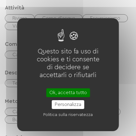
Attività
Riviere
Corpo d'acqua
Escursionismo
Via Verde
Comfort
Questo sito fa uso di
Caminetto
cookies e ti consente
di decidere se
Descrizione
accettarli o rifiutarli
Terrazzo
Garage
Ok, accetta tutto
Metodi di pagamento
Personalizza
Carta di credito
Controlli
contanti
Politica sulla riservatezza
Buoni vacanza (ANCV)
Trasferimento