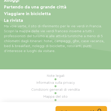
Alloggi
Partendo da una grande città
Viaggiare in bicicletta
La rivista
Ma voie verte, il sito di riferimento per le vie verdi in Francia.
Scopri la mappa delle vie verdi francesi insieme a tutti i
professionisti del turismo e alle attività turistiche a meno di 5
chilometri dagli itinerari: hotel, campeggi, gîte, case vacanza,
bed & breakfast, noleggi di biciclette, ristoranti, punti
d'interesse e luoghi da visitare.
Note legali
Informativa sulla privacy
Condizioni generali di vendita
Mappa del sito
Gestione dei cookie
Realizzazione: Mill, Privas