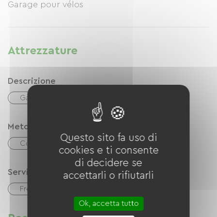
Garage pour vélos
Attrezzature
Descrizione
Garage
Metodi di pagamento
Questo sito fa uso di
Controlli
contanti
cookies e ti consente
di decidere se
Servizi
accettarli o rifiutarli
Free Wifi
Ok, accetta tutto