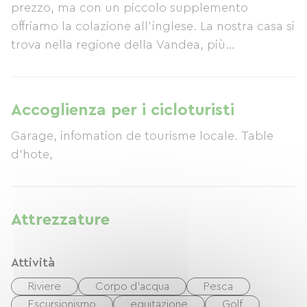
prezzo, ma con un piccolo supplemento
offriamo la colazione all'inglese. La nostra casa si
trova nella regione della Vandea, più
precisamente a Langon, un piccolo villaggio
vicino a Fontenay-le-Comte (una rinomata meta
turistica), a 40 minuti dalla costa atlantica. La
Accoglienza per i cicloturisti
Vandea meridionale gode di un microclima
Garage, infomation de tourisme locale. Table
caldo e soleggiato. Siamo inoltre a solo un'ora
d'hote,
dallo spettacolare parco a tema Puy du Fou.
Attrezzature
Attività
Riviere
Corpo d'acqua
Pesca
Escursionismo
equitazione
Golf