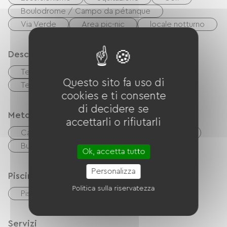
Boulodrome / Campo da pétanque
Via Verde
Area pic-nic
locale notturno
Descrizione
Terrazzo
Garage
Questo sito fa uso di
Terreno privato recintato
cookies e ti consente
di decidere se
Metodi di pagamento
accettarli o rifiutarli
Carta di credito
Controlli
contanti
Buoni vacanza (ANCV)
Ok, accetta tutto
Personalizza
Piscina
Politica sulla riservatezza
Piscina collettiva
Piscina all'aperto
Servizi