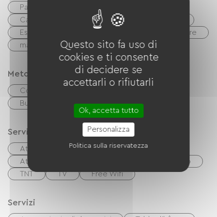
Parapendio
Via Verde
Campo da tennis
Golf
equitazione
Escursionismo
Pesca
Lac
Riviere
Questo sito fa uso di
mare
cookies e ti consente
di decidere se
Metodi di pagamento
accettarli o rifiutarli
Controlli
contanti
Buoni vacanza (ANCV)
Ok, accetta tutto
Personalizza
Servizi
Politica sulla riservatezza
Attrezzatura da stiro
Asciugacapelli
Attrezzature per bambini
Mobili da giardino
TNT
TV
Free Wifi
Servizi