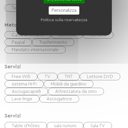
Terrazzo
Terreno privato recintato
Personalizza
Politica sulla riservatezza
Metodi di pagamento
Carta di credito
Controlli
contanti
Paypal
Trasferimento
Mandato internazionale
Servizi
Free Wifi
TV
TNT
Lettore DVD
sistema Hi-Fi
Mobili da giardino
Asciugacapelli
Attrezzatura da stiro
Lave linge
Asciugatrice
Servizi
Table d'hôtes
sala riunioni
Sala TV