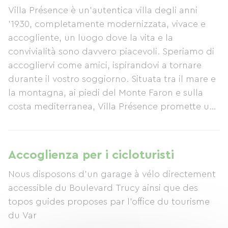
Villa Présence è un'autentica villa degli anni
'1930, completamente modernizzata, vivace e
accogliente, un luogo dove la vita e la
convivialità sono davvero piacevoli. Speriamo di
accogliervi come amici, ispirandovi a tornare
durante il vostro soggiorno. Situata tra il mare e
la montagna, ai piedi del Monte Faron e sulla
costa mediterranea, Villa Présence promette un
soggiorno davvero incantevole. Vivere la
serenità della casa e del suo rigoglioso giardino
significa rilassarsi e prendersi cura di sé, scoprire
Accoglienza per i cicloturisti
e riflettere, imparare a mangiare sano e godere
Nous disposons d'un garage à vélo directement
della nostra area benessere con sauna, parete di
accessible du Boulevard Trucy ainsi que des
sale, sala da tè alle erbe, massaggi rilassanti,
topos guides proposes par l'office du tourisme
yoga, sofrologia, naturopatia e corsi di cucina.
du Var
Una colazione sana e deliziosa è inclusa, mentre