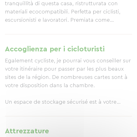
tranquillità di questa casa, ristrutturata con
materiali ecocompatibili. Perfetta per ciclisti,
escursionisti e lavoratori. Premiata come
"Preferita" dalla Federazione Francese dei Bed
and Breakfast. La struttura: Porsmilin Bed and
Breakfast è stata premiata come "Preferita" dalla
Accoglienza per i cicloturisti
Commissione Bed and Breakfast della Bretagna.
Egalement cycliste, je pourrai vous conseiller sur
Il Pavillon Guillaume faceva parte del famoso
votre itinéraire pour passer par les plus beaux
Hôtel d'Armorique, costruito all'inizio del secolo
sites de la région. De nombreuses cartes sont à
scorso. Abbandonato per 30 anni, è stato
votre disposition dans la chambre.
completamente ristrutturato utilizzando
materiali ecocompatibili nel rispetto del suo stile
Un espace de stockage sécurisé est à votre
originale. La casa è molto luminosa e
disposition pour vos vélos et il vous sera possible
confortevole. Potrete godervi l'ampio giardino di
de recharger vos batteries. Du matériel est à
1800 m² o utilizzare le tavole da surf per
également disponible pour entretenir ou laver
rilassarvi. Sono disponibili un deposito biciclette
Attrezzature
vos vélos.
e una stazione di ricarica per batterie. Camera