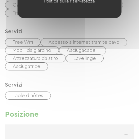
Politica sulla riservatezza
Carta di credito
Controlli
contanti
Trasferimento
Servizi
Free Wifi
Accesso a Internet tramite cavo
Mobili da giardino
Asciugacapelli
Attrezzatura da stiro
Lave linge
Asciugatrice
Servizi
Table d'hôtes
Posizione