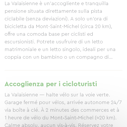
La Valaisienne è un'accogliente e tranquilla
pensione situata direttamente sulla pista
ciclabile (senza deviazioni). A solo un'ora di
bicicletta da Mont-Saint-Michel (circa 20 km),
offre una comoda base per ciclisti ed
escursionisti. Potrete usufruire di un letto
matrimoniale e un letto singolo, ideali per una
coppia con un bambino o un compagno di
viaggio. Perfetta per una breve sosta o una notte
di riposo prima di proseguire il vostro viaggio! I
servizi pensati per ciclisti ed escursionisti
Accoglienza per i cicloturisti
includono: - Deposito biciclette sicuro - Check-in
La Valaisienne — halte vélo sur la voie verte.
automatico 24 ore su 24 tramite cassetta di
Garage fermé pour vélos, arrivée autonome 24/7
sicurezza - Wi-Fi, punti di ricarica per batterie e
via boîte à clé. À 2 minutes des commerces et à
luci - Atmosfera molto tranquilla, senza vicini che
1 heure de vélo du Mont‑Saint‑Michel (≈20 km).
si affacciano sulla camera - A 5 minuti a piedi da
Calme absolu, aucun vis‑à‑vis. Réservez votre
tutti i negozi: panetteria, minimarket, farmacia,