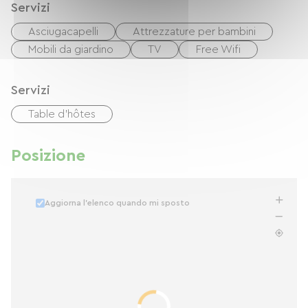
Servizi
Asciugacapelli
Attrezzature per bambini
Mobili da giardino
TV
Free Wifi
Servizi
Table d'hôtes
Posizione
Aggiorna l'elenco quando mi sposto