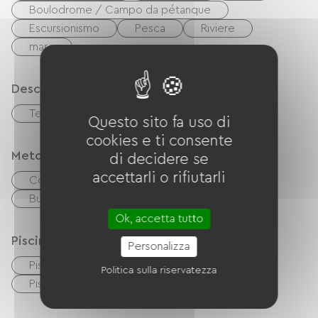
Boulodrome / Campo da pétanque
Escursionismo
Pesca
Riviere
mare
Descrizione
Terreno privato recintato
Terrazzo
Questo sito fa uso di
cookies e ti consente
Metodi di pagamento
di decidere se
accettarli o rifiutarli
Controlli
contanti
Buoni vacanza (ANCV)
Ok, accetta tutto
Piscina
Personalizza
Piscina all'aperto
Politica sulla riservatezza
Piscina in comune con il proprietario