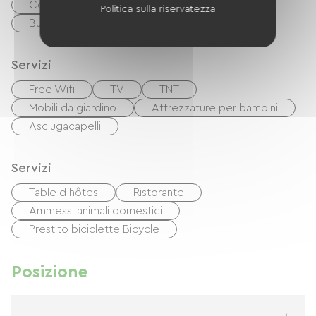
Controlli
contanti
Politica sulla riservatezza
Buoni vacanza (ANCV)
Servizi
Free Wifi
TV
TNT
Mobili da giardino
Attrezzature per bambini
Asciugacapelli
Servizi
Table d'hôtes
Ristorante
Ammessi animali domestici
Prestito biciclette Bicycle
Posizione