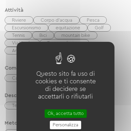
Attività
Riviere
Corpo d'acqua
Pesca
Escursionismo
equitazione
Golf
Tennis
Bici
mountain bike
Via Verde
Terreno di gioco
Area pic-nic
Comfort
Questo sito fa uso di
Caminetto
cookies e ti consente
di decidere se
Descrizione
accettarli o rifiutarli
Terrazzo
Terreno privato recintato
Ok, accetta tutto
Metodi di pagamento
Personalizza