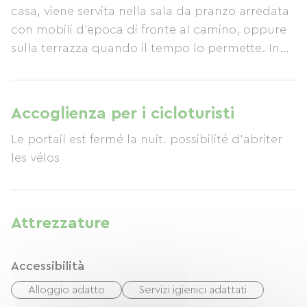
casa, viene servita nella sala da pranzo arredata
con mobili d'epoca di fronte al camino, oppure
sulla terrazza quando il tempo lo permette. In
posizione ideale tra Le Bec Hellouin e la sua
abbazia, Harcourt con il suo castello e arboreto,
e il Château du Champ de Bataille, a soli due
Accoglienza per i cicloturisti
minuti dalla pista ciclabile e ai margini del
Le portail est fermé la nuit. possibilité d'abriter
bosco, troverete pace e tranquillità dopo una
les vélos
giornata intensa trascorsa nel giardino
circondato da meli o in riva al laghetto. E magari
vi godrete una piacevole serata al nostro
ristorante con menù fisso o in uno degli ottimi
Attrezzature
ristoranti nelle vicinanze.
Accessibilità
Alloggio adatto
Servizi igienici adattati