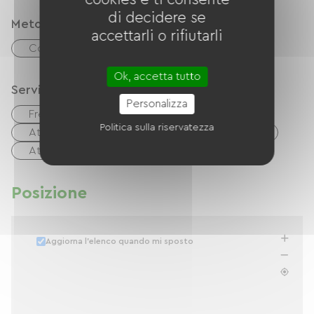
di decidere se
Metodi di pagamento
accettarli o rifiutarli
Controlli
contanti
Trasferimento
Ok, accetta tutto
Servizi
Personalizza
Free Wifi
TV
Mobili da giardino
Politica sulla riservatezza
Attrezzature per bambini
Asciugacapelli
Attrezzatura da stiro
Posizione
Aggiorna l'elenco quando mi sposto