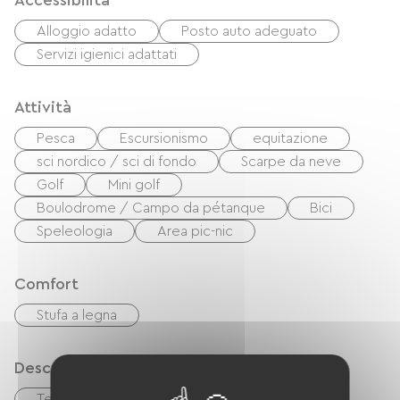
Accessibilità
Alloggio adatto
Posto auto adeguato
Servizi igienici adattati
Attività
Pesca
Escursionismo
equitazione
sci nordico / sci di fondo
Scarpe da neve
Golf
Mini golf
Boulodrome / Campo da pétanque
Bici
Speleologia
Area pic-nic
Comfort
Stufa a legna
Descrizione
Terrazzo
Garage