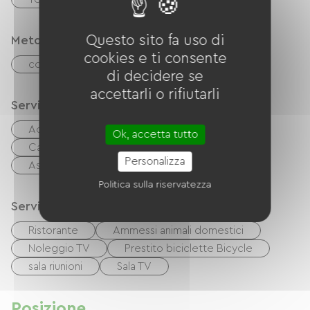
Questo sito fa uso di
Metodi di pagamento
cookies e ti consente
contanti
di decidere se
accettarli o rifiutarli
Servizi
Accesso a Internet tramite cavo
TV
Ok, accetta tutto
Cavo/Satellite
Barbecue
Personalizza
Asciugacapelli
Attrezzatura da stiro
Politica sulla riservatezza
Servizi
Ristorante
Ammessi animali domestici
Noleggio TV
Prestito biciclette Bicycle
sala riunioni
Sala TV
Posizione