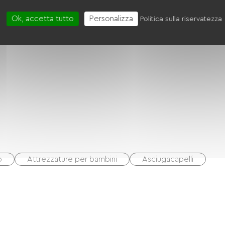
Ok, accetta tutto
Personalizza
Politica sulla riservatezza
o
Attrezzature per bambini
Asciugacapelli