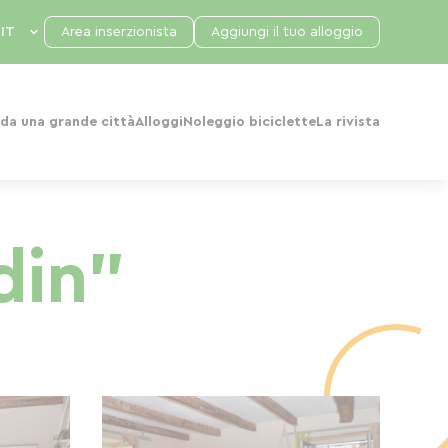
Area inserzionista
Aggiungi il tuo alloggio
da una grande città
Alloggi
Noleggio biciclette
La rivista
din"