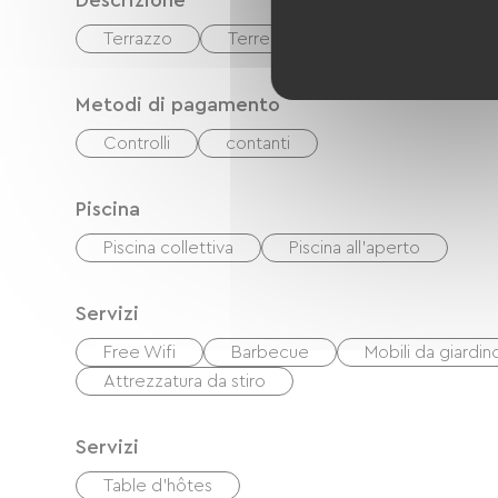
Descrizione
Terrazzo
Terreno privato recintato
Metodi di pagamento
Controlli
contanti
Piscina
Piscina collettiva
Piscina all'aperto
Servizi
Free Wifi
Barbecue
Mobili da giardin
Attrezzatura da stiro
Servizi
Table d'hôtes