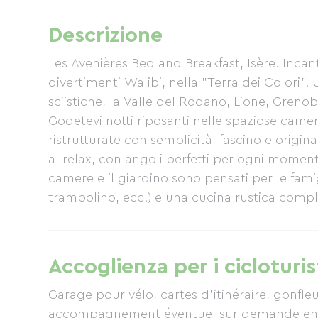
Descrizione
Les Avenières Bed and Breakfast, Isère. Incan
divertimenti Walibi, nella "Terra dei Colori". 
sciistiche, la Valle del Rodano, Lione, Greno
Godetevi notti riposanti nelle spaziose camere
ristrutturate con semplicità, fascino e origin
al relax, con angoli perfetti per ogni moment
camere e il giardino sono pensati per le famigl
trampolino, ecc.) e una cucina rustica comp
bella stagione, la colazione viene servita sot
frutta del giardino e pane fatto in casa. È dis
aprile). L'attrezzatura per neonati (forno a mi
Accoglienza per i cicloturis
seggiolone, ecc.) è disponibile gratuitamente
consecutive o più.
Garage pour vélo, cartes d'itinéraire, gonfle
accompagnement éventuel sur demande en vo