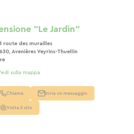
ensione "Le Jardin"
3 route des murailles
630, Avenières Veyrins-Thuellin
ère
Vedi sulla mappa
Chiama
Invia un messaggio
Visita il sito