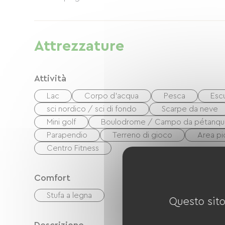
Attrezzature
Attività
Lac
Corpo d'acqua
Pesca
Esc
sci nordico / sci di fondo
Scarpe da neve
Mini golf
Boulodrome / Campo da pétanq
Parapendio
Terreno di gioco
Area pi
Centro Fitness
Comfort
Stufa a legna
Questo sito