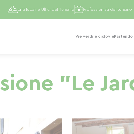
Enti locali e Uffici del Turismo
Professionisti del turismo
Vie verdi e ciclovie
Partendo 
sione "Le Jar