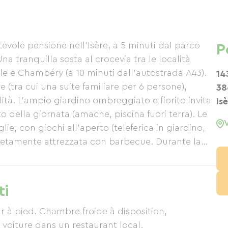
tevole pensione nell'Isère, a 5 minuti dal parco
P
Una tranquilla sosta al crocevia tra le località
ble e Chambéry (a 10 minuti dall'autostrada A43).
14
 (tra cui una suite familiare per 6 persone),
38
alità. L'ampio giardino ombreggiato e fiorito invita
Is
o della giornata (amache, piscina fuori terra). Le
ie, con giochi all'aperto (teleferica in giardino,
letamente attrezzata con barbecue. Durante la
to un tiglio, con marmellate fatte in casa con la
ponibile il menù fisso (solo dal 1° ottobre al 30
croonde, frigorifero, lettino da viaggio,
ti
. Sconto del 10% per soggiorni di 3 notti
ur à pied. Chambre froide à disposition,
iture dans un restaurant local.