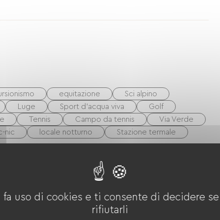
ursionismo
equitazione
Sci alpino
Luge
Sport d'acqua viva
Golf
ue
Tennis
Campo da tennis
Via Verde
c-nic
locale notturno
Stazione termale
 fa uso di cookies e ti consente di decidere se 
rifiutarli