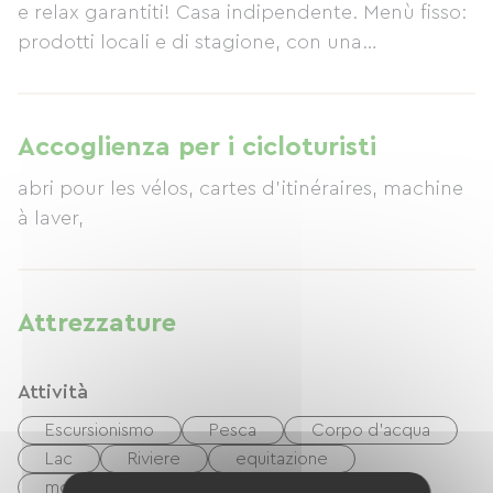
e relax garantiti! Casa indipendente. Menù fisso:
prodotti locali e di stagione, con una
predilezione per il biologico.
Accoglienza per i cicloturisti
abri pour les vélos, cartes d'itinéraires, machine
à laver,
Attrezzature
Attività
Escursionismo
Pesca
Corpo d'acqua
Lac
Riviere
equitazione
mountain bike
Via Verde