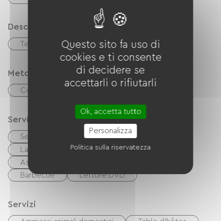
Descrizione
Questo sito fa uso di
Terrazzo
cookies e ti consente
di decidere se
Metodi di pagamento
accettarli o rifiutarli
Controlli
contanti
Ok, accetta tutto
Servizi
Personalizza
Servizi igienici comuni
Asciugatrice
Politica sulla riservatezza
Lave linge
Attrezzatura da stiro
Asciugacapelli
Mobili da giardino
Barbecue
Lettore DVD
Servizi