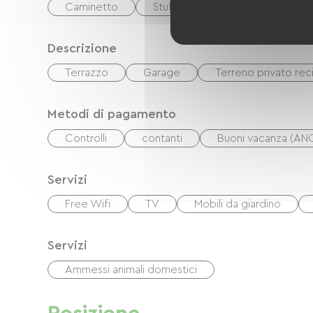
Caminetto
Stufa a legna
Descrizione
Terrazzo
Garage
Terreno privato rec
Metodi di pagamento
Controlli
contanti
Buoni vacanza (AN
Servizi
Free Wifi
TV
Mobili da giardino
Servizi
Ammessi animali domestici