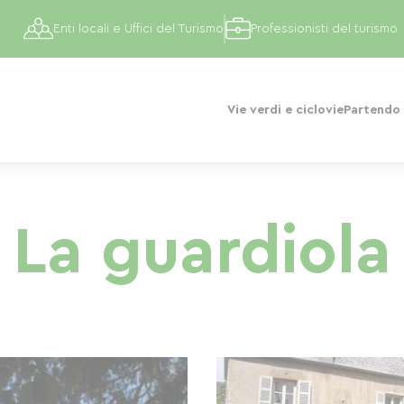
Enti locali e Uffici del Turismo
Professionisti del turismo
Vie verdi e ciclovie
Partendo 
La guardiola