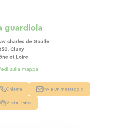
a guardiola
 av charles de Gaulle
250, Cluny
ône et Loire
Vedi sulla mappa
Chiama
Invia un messaggio
Visita il sito