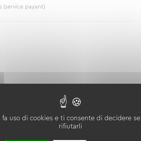
 (service payant)
ursionismo
equitazione
Golf
Bici
mountain bike
Via Verde
 fa uso di cookies e ti consente di decidere se 
rifiutarli