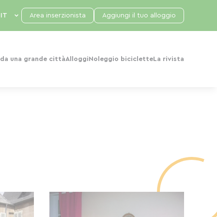
Area inserzionista
Aggiungi il tuo alloggio
da una grande città
Alloggi
Noleggio biciclette
La rivista