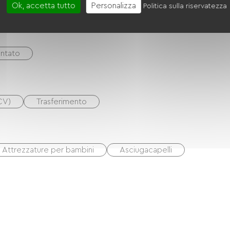
Ok, accetta tutto
Personalizza
Politica sulla riservatezza
intato
CV)
Trasferimento
Attrezzature per bambini
Asciugacapelli