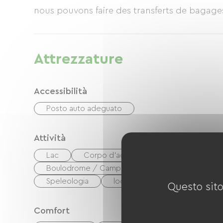
nous pouvons faire des transferts de bagages
Attrezzature
Accessibilità
Posto auto adeguato
Attività
Lac
Corpo d'acqua
Pesca
Esc
Boulodrome / Campo da pétanque
Tennis
Speleologia
locale notturno
Questo sito
Comfort