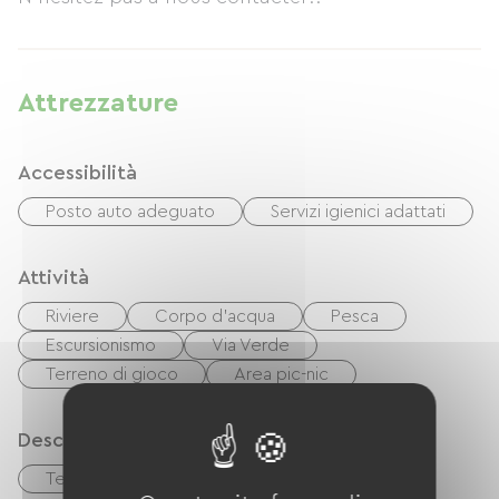
novità del nostro villaggio e della regione.
Attrezzature
Accessibilità
Posto auto adeguato
Servizi igienici adattati
Attività
Riviere
Corpo d'acqua
Pesca
Escursionismo
Via Verde
Terreno di gioco
Area pic-nic
Descrizione
Terrazzo