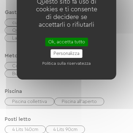
Questo sito fa uso di
cookies e ti consente
Gastronomia
di decidere se
cucinino
cuisinière
Microonde
accettarli o rifiutarli
Quattro
Cappa
Réfrigérateur
Lave-vaisselle
congélateur
Ok, accetta tutto
Personalizza
Metodi di pagamento
Politica sulla riservatezza
Controlli
contanti
Buoni vacanza (ANCV)
Paypal
Piscina
Piscina collettiva
Piscina all'aperto
Posti letto
4 Lits 140cm
4 Lits 90cm