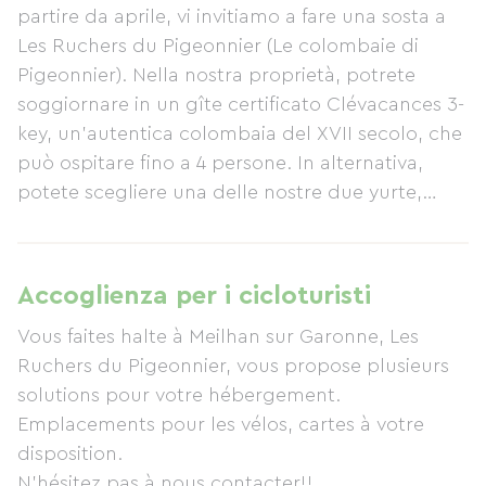
partire da aprile, vi invitiamo a fare una sosta a
Les Ruchers du Pigeonnier (Le colombaie di
Pigeonnier). Nella nostra proprietà, potrete
soggiornare in un gîte certificato Clévacances 3-
key, un'autentica colombaia del XVII secolo, che
può ospitare fino a 4 persone. In alternativa,
potete scegliere una delle nostre due yurte,
anch'esse con una capienza fino a 4 persone,
oppure una delle nostre due roulotte a tema,
una per 2 persone e una per 4. La colazione, con
Accoglienza per i cicloturisti
marmellata fatta in casa e miele delle nostre api,
Vous faites halte à Meilhan sur Garonne, Les
viene servita sulla nostra terrazza o in loco.
Ruchers du Pigeonnier, vous propose plusieurs
Visitate il nostro sito web:
solutions pour votre hébergement.
http://www.lesruchersdupigeonnier.com. Siamo
Emplacements pour les vélos, cartes à votre
sempre disponibili a rispondere alle vostre
disposition.
domande telefonicamente. Seguiteci su
N'hésitez pas à nous contacter!!
Facebook per rimanere aggiornati sulle ultime