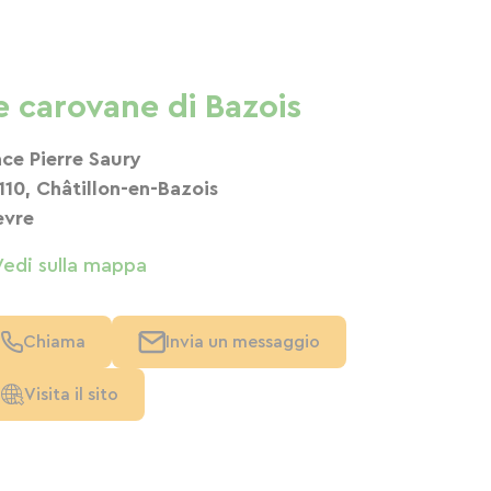
e carovane di Bazois
ace Pierre Saury
110, Châtillon-en-Bazois
èvre
Vedi sulla mappa
Chiama
Invia un messaggio
Visita il sito