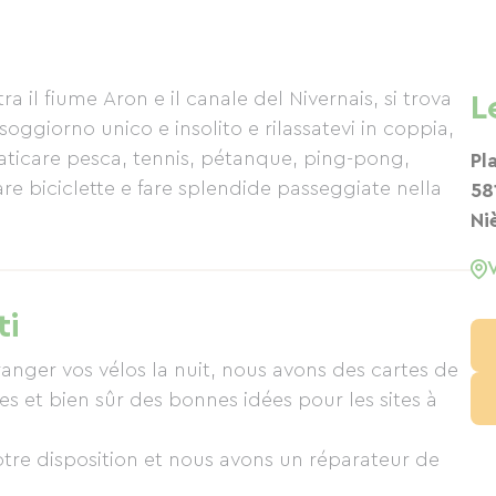
ra il fiume Aron e il canale del Nivernais, si trova
L
ggiorno unico e insolito e rilassatevi in ​​coppia,
praticare pesca, tennis, pétanque, ping-pong,
Pl
re biciclette e fare splendide passeggiate nella
58
Ni
ti
ranger vos vélos la nuit, nous avons des cartes de
res et bien sûr des bonnes idées pour les sites à
otre disposition et nous avons un réparateur de