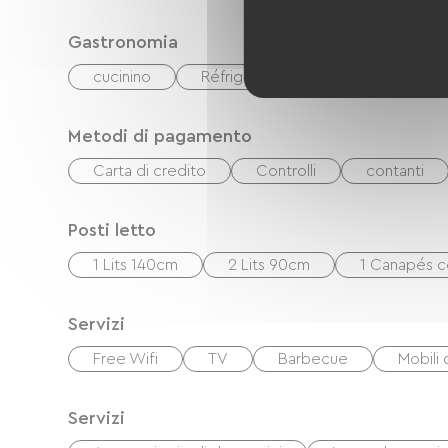
Gastronomia
cucinino
Réfrigérateur
Metodi di pagamento
Carta di credito
Controlli
contanti
Posti letto
1 Lits 140cm
2 Lits 90cm
1 Canapés c
Servizi
Free Wifi
TV
Barbecue
Mobili 
Servizi