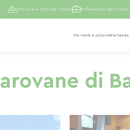
Enti locali e Uffici del Turismo
Professionisti del turismo
Vie verdi e ciclovie
Partendo 
arovane di B