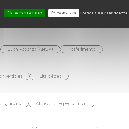
Ok, accetta tutto
Personalizza
Politica sulla riservatezza
Buoni vacanza (ANCV)
Trasferimento
onvertibles
1 Lits bébés
da giardino
Attrezzature per bambini