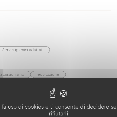
Servizi igienici adattati
Escursionismo
equitazione
Bici
Via Verde
Terreno di gioco
 fa uso di cookies e ti consente di decidere se 
rifiutarli