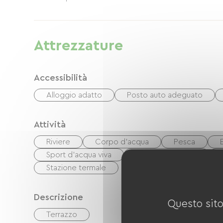
Attrezzature
Accessibilità
Alloggio adatto
Posto auto adeguato
Attività
Riviere
Corpo d'acqua
Pesca
Sport d'acqua viva
Campo da tennis
Stazione termale
Descrizione
Questo sito
Terrazzo