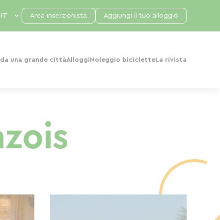
Area inserzionista
Aggiungi il tuo alloggio
da una grande città
Alloggi
Noleggio biciclette
La rivista
azois