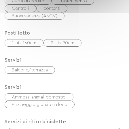
camping pour les sanitaire (toilette séchés et
Carta di credito
Trasferimento
douches chaudes) mais aussi un coin cuisine
Controlli
contanti
avec frigo, congélateur et un espace repos avec
Buoni vacanza (ANCV)
une banquette pour lire et se reposer après l
effort de la montée !
Posti letto
1 Lits 160cm
2 Lits 90cm
Servizi
Balcone/terrazza
Servizi
Ammessi animali domestici
Parcheggio gratuito in loco
Servizi di ritiro biciclette