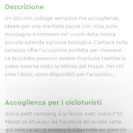
Descrizione
Un piccolo cottage semplice ma accogliente,
ideale per una meritata pausa con vista sulle
montagne e immerso nel cuore della nostra
piccola azienda agricola biologica. L'amaca sulla
terrazza offre l'occasione perfetta per rilassarsi.
Le biciclette possono essere ricaricate tramite la
presa esterna sotto la tettoia del Mazot. Per chi
ama i dolci, sono disponibili per l'acquisto
prodotti della fattoria (uova, marmellate,
sciroppi, sorbetti, ecc.). Il nostro angolo cottura
nella sala comune è dotato dell'attrezzatura di
Accoglienza per i cicloturisti
base per preparare pasti e spuntini.
Notre petit camping à la ferme avec notre P'tit
Mazot se situe sur les hauteurs de la voie verte
qui relie Le lac d Annecy à Albertville au pied du