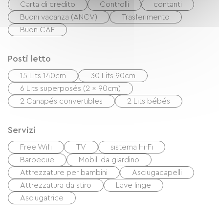
Carta di credito
Controlli
contanti
Buoni vacanza (ANCV)
Trasferimento
Buon CAF
Posti letto
15 Lits 140cm
30 Lits 90cm
6 Lits superposés (2 x 90cm)
2 Canapés convertibles
2 Lits bébés
Servizi
Free Wifi
TV
sistema Hi-Fi
Barbecue
Mobili da giardino
Attrezzature per bambini
Asciugacapelli
Attrezzatura da stiro
Lave linge
Asciugatrice