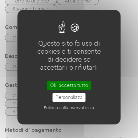
Terreno di gioco
Area pic-nic
campo da pétanque.
Stazione termale
Comfort
Caminetto
Questo sito fa uso di
cookies e ti consente
Descrizione
di decidere se
accettarli o rifiutarli
Garage
Terreno privato recintato
Gastronomia
Ok, accetta tutto
Cucina indipendente
cuisinière
Personalizza
Microonde
Quattro
Cappa
Politica sulla riservatezza
Réfrigérateur
congélateur
Metodi di pagamento