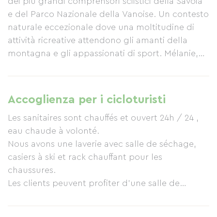
dei più grandi comprensori sciistici della Savoia
e del Parco Nazionale della Vanoise. Un contesto
naturale eccezionale dove una moltitudine di
attività ricreative attendono gli amanti della
montagna e gli appassionati di sport. Mélanie,
del posto, sarà lieta di darvi il benvenuto e di
consigliarvi su una vasta gamma di attività.
Attività sportive estive: Escursioni nel Parco
Accoglienza per i cicloturisti
Nazionale della Vanoise, mountain bike, tour in
Les sanitaires sont chauffés et ouvert 24h / 24 ,
bicicletta sui passi di montagna più alti (L'Iseran,
eau chaude à volonté.
Le Petit Saint Bernard, Le Cormet de Roselend),
Nous avons une laverie avec salle de séchage,
rafting, canoa/kayak, parapendio, sci estivo,
casiers à ski et rack chauffant pour les
golf, arrampicata, pesca... Attività sportive
chaussures.
invernali: Sci nei più grandi comprensori sciistici
Les clients peuvent profiter d'une salle de
(Espace Killy, Paradiski, La Rosière con accesso a
détente avec cheminée, télé, chaîne hifi, un
La Thuile in Italia), ciaspolate, sci alpinismo,
piano, une petite bibliothèque.
heliskiing, motoslitta, parapendio... Sono