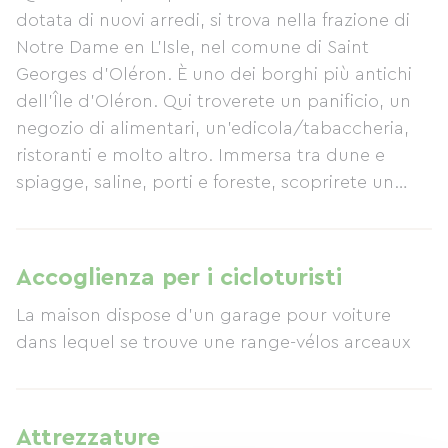
dotata di nuovi arredi, si trova nella frazione di
Notre Dame en L'Isle, nel comune di Saint
Georges d'Oléron. È uno dei borghi più antichi
dell'Île d'Oléron. Qui troverete un panificio, un
negozio di alimentari, un'edicola/tabaccheria,
ristoranti e molto altro. Immersa tra dune e
spiagge, saline, porti e foreste, scoprirete un
luogo dove la vita è bella e il relax è garantito.
L'Île d'Oléron, conosciuta come "l'isola
luminosa", vi incanterà con la magia della sua
Accoglienza per i cicloturisti
luce.
La maison dispose d'un garage pour voiture
dans lequel se trouve une range-vélos arceaux
Attrezzature