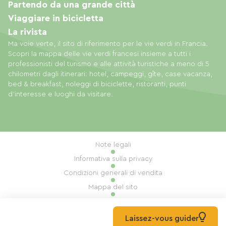
Partendo da una grande città
Viaggiare in bicicletta
La rivista
Ma voie verte, il sito di riferimento per le vie verdi in Francia.
Scopri la mappa delle vie verdi francesi insieme a tutti i
professionisti del turismo e alle attività turistiche a meno di 5
chilometri dagli itinerari: hotel, campeggi, gîte, case vacanza,
bed & breakfast, noleggi di biciclette, ristoranti, punti
d'interesse e luoghi da visitare.
Note legali
Informativa sulla privacy
Condizioni generali di vendita
Mappa del sito
Gestione dei cookie
Realizzazione: Mill, Privas
Laissez-vous guider
© 2026 Ma Voie Verte Tutti i diritti riservati