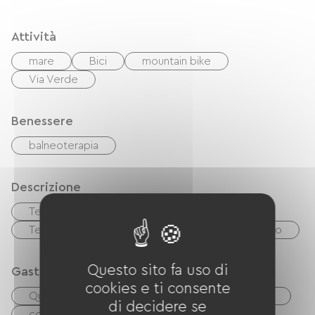
Attività
mare
Bici
mountain bike
Via Verde
Benessere
balneoterapia
Descrizione
Terrazzo
Garage
Terreno privato recintato
Soggiorno/salotto
Questo sito fa uso di
Gastronomia
cookies e ti consente
Quattro
Réfrigérateur
Lave-vaisselle
di decidere se
congélateur