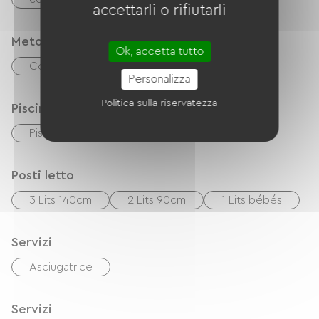
accettarli o rifiutarli
Metodi di pagamento
Ok, accetta tutto
Controlli
contanti
Trasferimento
Personalizza
Politica sulla riservatezza
Piscina
Piscina privata
Posti letto
3 Lits 140cm
2 Lits 90cm
1 Lits bébés
Servizi
Asciugatrice
Servizi