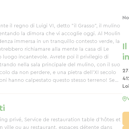
No
e il regno di Luigi VI, detto "il Grasso", il mulino
iventando la dimora che vi accoglie oggi. Al Moulin
denza immersa in un tranquillo contesto verde, la
I
otrebbero richiamare alla mente la casa di Le
i
uogo incantevole. Avrete poi il privilegio di
rando nella sala principale del mulino, con il suo
27
lo da non perdere, e una pietra dell'XI secolo
41
ni hanno calpestato questo stesso terreno! Se
Lo
iume e godrete di una vista eccezionale dalla
acqua circondati da una vegetazione
ali che vivono qui stabilmente, il volteggiare delle
ti
sorprendervi atterrando sulla scia dell'acqua. Il
so mentre si appollaia sul suo piedistallo, poi
ng privé, Service de restauration table d'hôtes et
una volta atterrato sul ponte, sperando di
en ville ou au restaurant, espaces détente dans