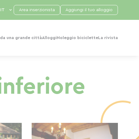
Area inserzionista
Aggiungi il tuo alloggio
da una grande città
Alloggi
Noleggio biciclette
La rivista
inferiore