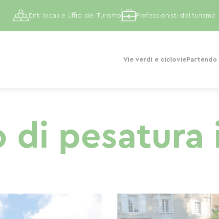
Enti locali e Uffici del Turismo
Professionisti del turismo
Vie verdi e ciclovie
Partendo 
o di pesatura 