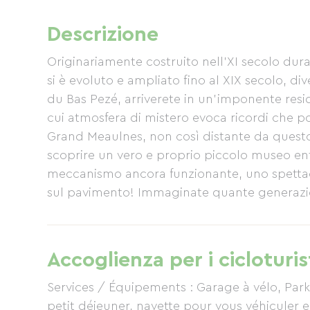
Descrizione
Originariamente costruito nell'XI secolo durant
si è evoluto e ampliato fino al XIX secolo, d
du Bas Pezé, arriverete in un'imponente resi
cui atmosfera di mistero evoca ricordi che p
Grand Meaulnes, non così distante da questo l
scoprire un vero e proprio piccolo museo ent
meccanismo ancora funzionante, uno spettaco
sul pavimento! Immaginate quante generazio
farete colazione qui, sarete seduti sopra il f
cucina, che si affaccia su diversi specchi d'
lussureggiante. Scoprirete il ritmo degli anim
Accoglienza per i cicloturis
anatre selvatiche prima di spiccare il volo o 
pavone vi incanterà con il suo rituale, maesto
Services / Équipements : Garage à vélo, Parki
mentre si dedica alla lisciatura delle piume 
petit déjeuner, navette pour vous véhiculer 