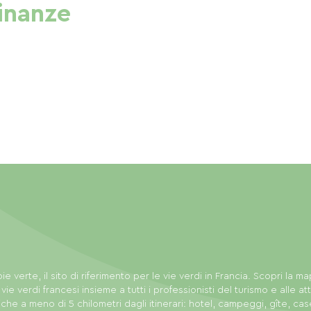
cinanze
ie verte, il sito di riferimento per le vie verdi in Francia. Scopri la m
 vie verdi francesi insieme a tutti i professionisti del turismo e alle att
tiche a meno di 5 chilometri dagli itinerari: hotel, campeggi, gîte, cas