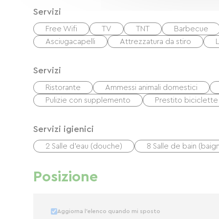
Servizi
Free Wifi
TV
TNT
Barbecue
Asciugacapelli
Attrezzatura da stiro
Servizi
Ristorante
Ammessi animali domestici
Pulizie con supplemento
Prestito biciclette
Servizi igienici
2 Salle d'eau (douche)
8 Salle de bain (baig
Posizione
Aggiorna l'elenco quando mi sposto