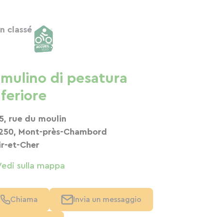
n classé
l mulino di pesatura
nferiore
5, rue du moulin
250, Mont-près-Chambord
ir-et-Cher
Vedi sulla mappa
Chiama
Invia un messaggio