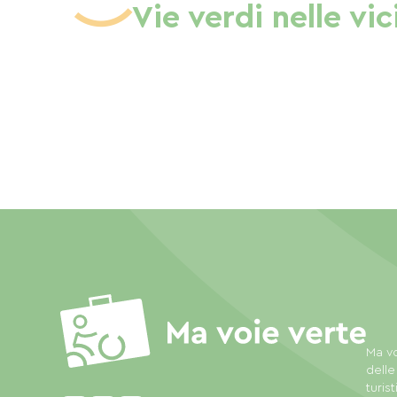
Vie verdi nelle vi
Ma vo
delle
turis