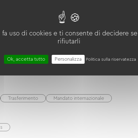
 fa uso di cookies e ti consente di decidere se 
intato
Soggiorno/salotto
rifiutarli
Ok, accetta tutto
Personalizza
Politica sulla riservatezza
éfrigérateur
Lave-vaisselle
congélateur
Trasferimento
Mandato internazionale
és