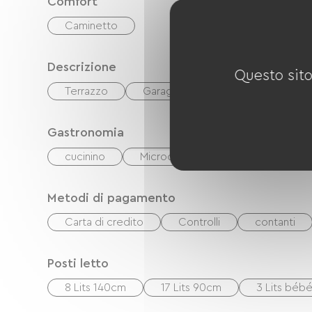
Comfort
Caminetto
Descrizione
Questo sito
Terrazzo
Garage
Terreno privato rec
Gastronomia
cucinino
Microonde
Quattro
R
Metodi di pagamento
Carta di credito
Controlli
contanti
Posti letto
8 Lits 140cm
17 Lits 90cm
3 Lits béb