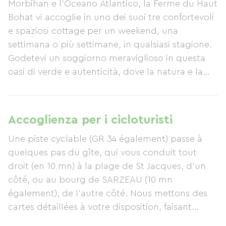
Morbihan e l'Oceano Atlantico, la Ferme du Haut
Bohat vi accoglie in uno dei suoi tre confortevoli
e spaziosi cottage per un weekend, una
settimana o più settimane, in qualsiasi stagione.
Godetevi un soggiorno meraviglioso in questa
oasi di verde e autenticità, dove la natura e la
famiglia sono al centro di tutto.
Accoglienza per i cicloturisti
Une piste cyclable (GR 34 également) passe à
quelques pas du gîte, qui vous conduit tout
droit (en 10 mn) à la plage de St Jacques, d'un
côté, ou au bourg de SARZEAU (10 mn
également), de l'autre côté. Nous mettons des
cartes détaillées à votre disposition, faisant
apparaître les pistes cyclables et les chemins