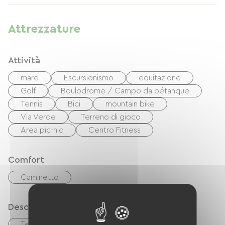
côtiers sur la Presqu'île de Rhuys. Possibilité de
location vélos à SARZEAU.
Attrezzature
Attività
mare
Escursionismo
equitazione
Golf
Boulodrome / Campo da pétanque
Tennis
Bici
mountain bike
Via Verde
Terreno di gioco
Area pic-nic
Centro Fitness
Comfort
Caminetto
Descrizione
Terrazzo
Soggiorno/salotto