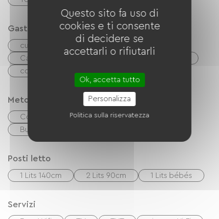
Questo sito fa uso di
cookies e ti consente
Gastronomia
di decidere se
cucinino
Microonde
Quattro
accettarli o rifiutarli
Cappa
Réfrigérateur
Lave-vaisselle
congélateur
Ok, accetta tutto
Personalizza
Metodi di pagamento
Politica sulla riservatezza
Controlli
contanti
Buoni vacanza (ANCV)
Trasferimento
Posti letto
1 Lits 140cm
2 Lits 90cm
1 Lits bébés
Servizi