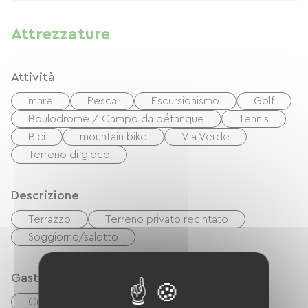
Attrezzature
Attività
mare
Pesca
Escursionismo
Golf
Boulodrome / Campo da pétanque
Tennis
Bici
mountain bike
Via Verde
Terreno di gioco
Descrizione
Terrazzo
Terreno privato recintato
Soggiorno/salotto
Gastronomia
Cucina indipendente
cuisinière