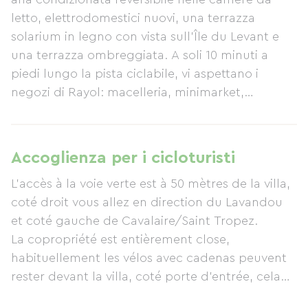
letto, elettrodomestici nuovi, una terrazza
solarium in legno con vista sull'Île du Levant e
una terrazza ombreggiata. A soli 10 minuti a
piedi lungo la pista ciclabile, vi aspettano i
negozi di Rayol: macelleria, minimarket,
ristorante, medico, farmacia, parrucchiere... Non
perdetevi il giardino esotico di Rayol, patrimonio
mondiale dell'UNESCO.
Accoglienza per i cicloturisti
L'accès à la voie verte est à 50 mètres de la villa,
coté droit vous allez en direction du Lavandou
et coté gauche de Cavalaire/Saint Tropez.
La copropriété est entièrement close,
habituellement les vélos avec cadenas peuvent
rester devant la villa, coté porte d'entrée, cela
ne pose pas de problème.