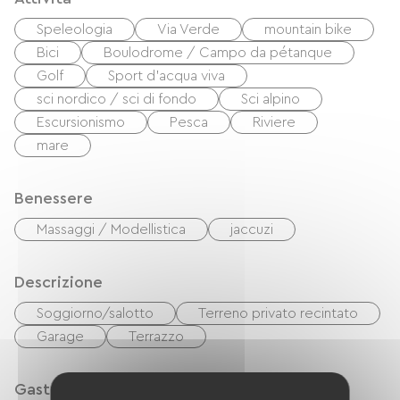
Speleologia
Via Verde
mountain bike
Bici
Boulodrome / Campo da pétanque
Golf
Sport d'acqua viva
sci nordico / sci di fondo
Sci alpino
Escursionismo
Pesca
Riviere
mare
Benessere
Massaggi / Modellistica
jaccuzi
Descrizione
Soggiorno/salotto
Terreno privato recintato
Garage
Terrazzo
Gastronomia