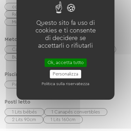
congélateur
Lave-vaisselle
Réfrigérateur
Cappa
Quattro
Microonde
Cucina indipendente
Questo sito fa uso di
cookies e ti consente
di decidere se
Metodi di pagamento
accettarli o rifiutarli
Carta di credito
Controlli
contanti
Buoni vacanza (ANCV)
Trasferimento
Ok, accetta tutto
Personalizza
Piscina
Politica sulla riservatezza
Piscina all'aperto
Piscina privata
Posti letto
1 Lits bébés
1 Canapés convertibles
2 Lits 90cm
1 Lits 160cm