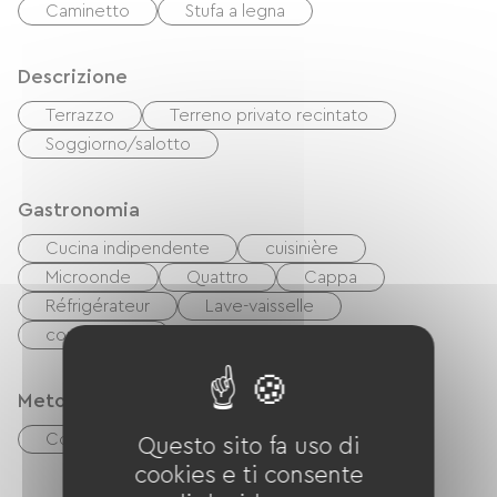
Caminetto
Stufa a legna
Descrizione
Terrazzo
Terreno privato recintato
Soggiorno/salotto
Gastronomia
Cucina indipendente
cuisinière
Microonde
Quattro
Cappa
Réfrigérateur
Lave-vaisselle
congélateur
Metodi di pagamento
Controlli
contanti
Questo sito fa uso di
cookies e ti consente