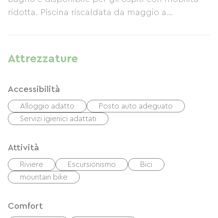
ridotta. Piscina riscaldata da maggio a
settembre. Perfetta per una vacanza per tre
generazioni, con tanto spazio per le biciclette!
Attrezzature
Accessibilità
Alloggio adatto
Posto auto adeguato
Servizi igienici adattati
Attività
Riviere
Escursionismo
Bici
mountain bike
Comfort