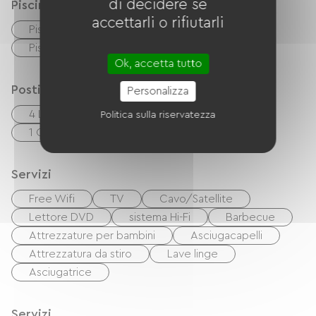
di decidere se
Piscina
accettarli o rifiutarli
Piscina privata
Piscina all'aperto
Piscina riscaldata
Ok, accetta tutto
Posti letto
Personalizza
4 Lits 160cm
2 Lits 90cm
Politica sulla riservatezza
1 Canapés convertibles
1 Lits bébés
Servizi
Free Wifi
TV
Cavo/Satellite
Lettore DVD
sistema Hi-Fi
Barbecue
Attrezzature per bambini
Asciugacapelli
Attrezzatura da stiro
Lave linge
Asciugatrice
Servizi