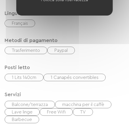
Lingue
Français
Metodi di pagamento
Trasferimento
Paypal
Posti letto
1 Lits 140cm
1 Canapés convertibles
Servizi
Balcone/terrazza
macchina per il caffè
Lave linge
Free Wifi
TV
Barbecue