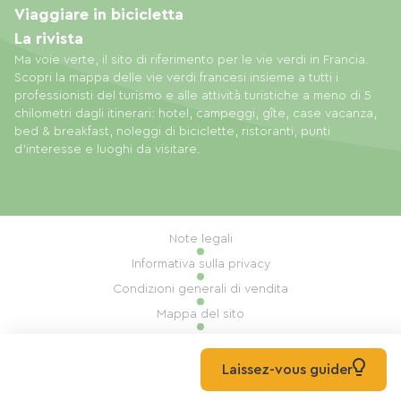
Viaggiare in bicicletta
La rivista
Ma voie verte, il sito di riferimento per le vie verdi in Francia.
Scopri la mappa delle vie verdi francesi insieme a tutti i
professionisti del turismo e alle attività turistiche a meno di 5
chilometri dagli itinerari: hotel, campeggi, gîte, case vacanza,
bed & breakfast, noleggi di biciclette, ristoranti, punti
d'interesse e luoghi da visitare.
Note legali
Informativa sulla privacy
Condizioni generali di vendita
Mappa del sito
Gestione dei cookie
Realizzazione: Mill, Privas
Laissez-vous guider
© 2026 Ma Voie Verte Tutti i diritti riservati