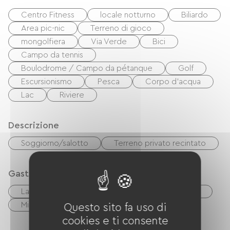
Centro Fitness
locale notturno
Biliardo
Area pic-nic
Terreno di gioco
mongolfiera
Via Verde
Bici
Campo da tennis
Boulodrome / Campo da pétanque
Golf
Escursionismo
Pesca
Corpo d'acqua
Lac
Riviere
Descrizione
Soggiorno/salotto
Terreno privato recintato
Gastronomia
Lave-vaisselle
Réfrigérateur
Quattro
Microonde
cucinino
Questo sito fa uso di
cookies e ti consente