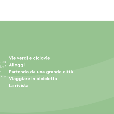
Vie verdi e ciclovie
appa
Alloggi
ività
Partendo da una grande città
e
se e
Viaggiare in bicicletta
La rivista