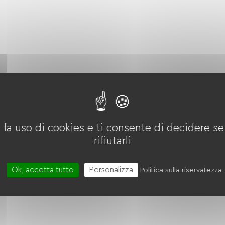
oonde
Quattro
Réfrigérateur
 fa uso di cookies e ti consente di decidere se 
rifiutarli
CV)
Trasferimento
Mandato internazionale
Ok, accetta tutto
Personalizza
Politica sulla riservatezza
onvertibles
3 Lits bébés