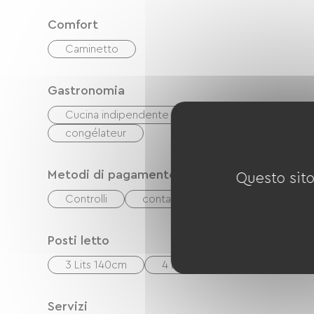
Comfort
Caminetto
Gastronomia
Cucina indipendente
cuisinière
Micr
congélateur
Metodi di pagamento
Questo sito
Controlli
contanti
Buoni vacanza (AN
Posti letto
3 Lits 140cm
4 Lits 90cm
1 Canapés c
Servizi