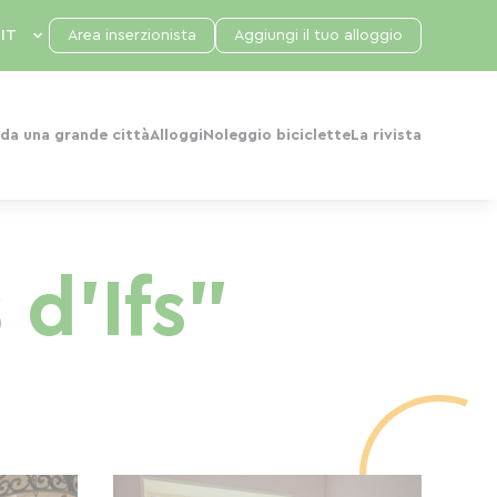
Area inserzionista
Aggiungi il tuo alloggio
da una grande città
Alloggi
Noleggio biciclette
La rivista
 d'Ifs"