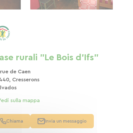
ase rurali "Le Bois d'Ifs"
 rue de Caen
440, Cresserons
lvados
Vedi sulla mappa
Chiama
Invia un messaggio