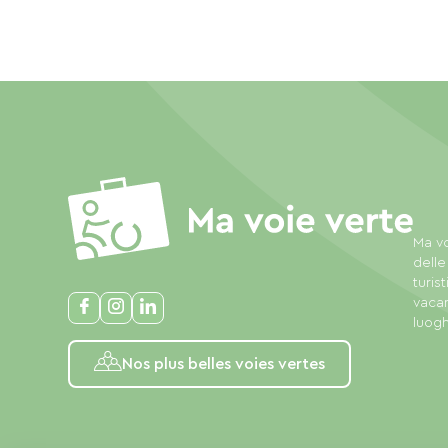
Ma vo
delle
turis
vacan
luogh
Nos plus belles voies vertes