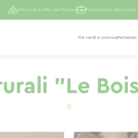
Enti locali e Uffici del Turismo
Professionisti del turismo
Vie verdi e ciclovie
Partendo 
urali "Le Bois