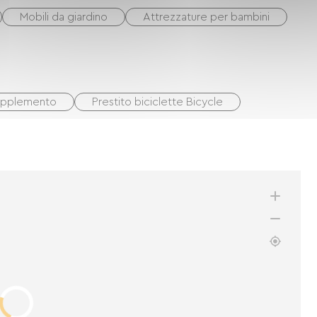
Mobili da giardino
Attrezzature per bambini
supplemento
Prestito biciclette Bicycle