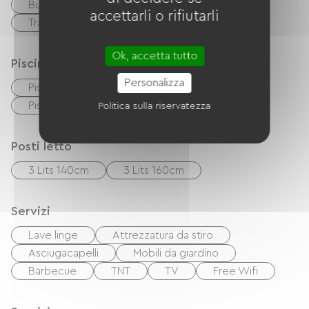
Buoni vacanza (ANCV)
Paypal
accettarli o rifiutarli
Trasferimento
Ok, accetta tutto
Piscina
Personalizza
Piscina all'aperto
Piscina in comune con il proprietario
Politica sulla riservatezza
Posti letto
3 Lits 140cm
3 Lits 160cm
Servizi
Lave linge
Attrezzatura da stiro
Asciugacapelli
Mobili da giardino
Barbecue
TNT
TV
Free Wifi