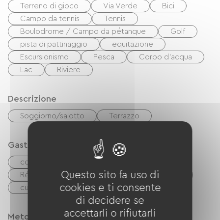
Terreno di gioco
Via Verde
Bici
Campo da tennis
Tennis
Boulodrome / Campo da pétanque
Golf
pista di pattinaggio
equitazione
Escursionismo
Pesca
Corpo d'acqua
Lac
Riviere
Descrizione
Soggiorno/salotto
Terrazzo
Gastronomia
congélateur
Lave-vaisselle
Questo sito fa uso di
Réfrigérateur
Quattro
Microonde
cookies e ti consente
cuisinière
Cucina indipendente
di decidere se
accettarli o rifiutarli
Metodi di pagamento