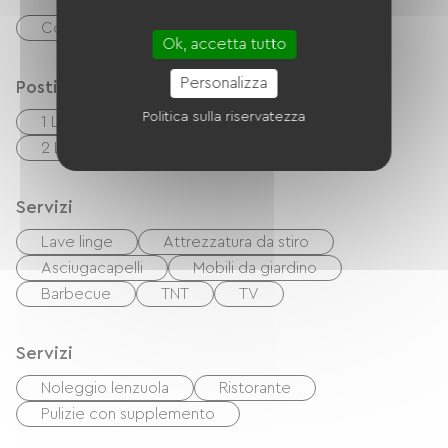
Controlli
contanti
Trasferimento
Ok, accetta tutto
Personalizza
Posti letto
Politica sulla riservatezza
1 Lits bébés
1 Canapés convertibles
2 Lits 90cm
2 Lits 160cm
Servizi
Lave linge
Attrezzatura da stiro
Asciugacapelli
Mobili da giardino
Barbecue
TNT
TV
Servizi
Noleggio lenzuola
Ristorante
Pulizie con supplemento