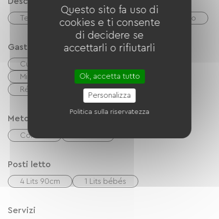
Descrizione
Questo sito fa uso di
Terreno privato recintato
Soggiorno/salotto
cookies e ti consente
di decidere se
Gastronomia
accettarli o rifiutarli
Cucina indipendente
cuisinière
Ok, accetta tutto
Microonde
Quattro
Cappa
Réfrigérateur
congélateur
Personalizza
Politica sulla riservatezza
Metodi di pagamento
Controlli
contanti
Posti letto
4 Lits 90cm
1 Lits bébés
Servizi