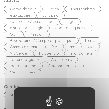
Attività
Corpo d'acqua
Pesca
Escursionismo
equitazione
Sci alpino
sci nordico / sci di fondo
Luge
pista di pattinaggio
Sport d'acqua viva
Golf
Mini golf
Boulodrome / Campo da pétanque
Tennis
Campo da tennis
Bici
mountain bike
Via Verde
Parapendio
mongolfiera
Terreno di gioco
Area pic-nic
locale notturno
Stazione termale
Centro Fitness
Comfort
Stufa a legna