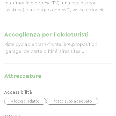
matrimoniale e presa TV), una cucina (con
lavatrice) e un bagno con WC, vasca e doccia. Il
riscaldamento centralizzato è disponibile a un
costo aggiuntivo. I letti sono preparati all'arrivo.
È disponibile anche una culla. I servizi includono
Accoglienza per i cicloturisti
parcheggio, giardino, mobili da giardino,
Piste cyclable trans-frontalière.proposition
barbecue e sabbiera. Le porte sono dipinte in
:garage, de carte d'itinéraires,sites...
policromia (stile alsaziano). Nelle vicinanze si
trova una pista ciclabile transfrontaliera.
Attrezzature
Accessibilità
Alloggio adatto
Posto auto adeguato