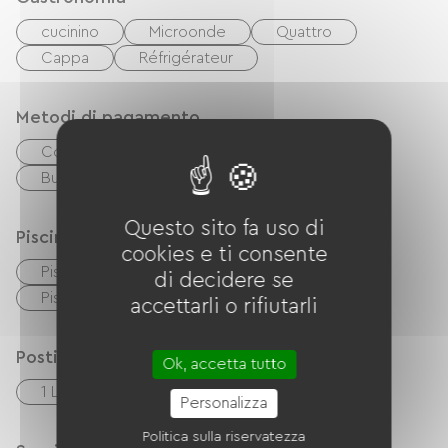
cucinino
Microonde
Quattro
Cappa
Réfrigérateur
Metodi di pagamento
Controlli
contanti
Trasferimento
Buon CAF
Questo sito fa uso di
Piscina
cookies e ti consente
Piscina collettiva
Piscina coperta
di decidere se
Piscina riscaldata
piscina per bambini
accettarli o rifiutarli
Posti letto
Ok, accetta tutto
1 Lits 140cm
2 Lits 90cm
Personalizza
Politica sulla riservatezza