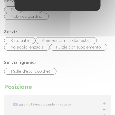
Servizi
TV
TNT
Barbecue
Mobili da giardino
Servizi
Ristorante
Ammessi animali domestici
Noleggio lenzuola
Pulizie con supplemento
Servizi igienici
1 Salle d'eau (douche)
Posizione
Aggiorna l'elenco quando mi sposto