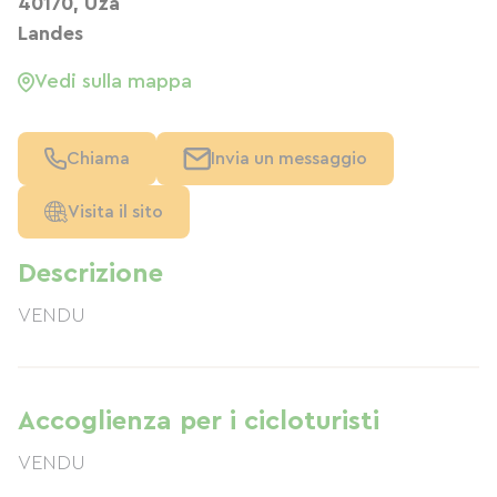
40170, Uza
Landes
Vedi sulla mappa
Chiama
Invia un messaggio
Visita il sito
Descrizione
VENDU
Accoglienza per i cicloturisti
VENDU