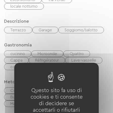
locale notturno
Descrizione
Terrazzo
Garage
Soggiorno/salotto
Gastronomia
cucinino
Microonde
Quattro
Cappa
Réfrigérateur
Lave-vaisselle
congélateur
Metodi di pagamento
Questo sito fa uso di
Controlli
contanti
cookies e ti consente
Buoni vacanza (ANCV)
Paypal
di decidere se
Mandato internazionale
accettarli o rifiutarli