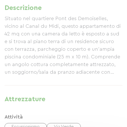
Descrizione
Situato nel quartiere Pont des Demoiselles,
vicino al Canal du Midi, questo appartamento di
42 mq con una camera da letto è esposto a sud
e si trova al piano terra di un residence sicuro
con terrazza, parcheggio coperto e un'ampia
piscina condominiale (25 m x 10 m). Comprende
un angolo cottura completamente attrezzato,
un soggiorno/sala da pranzo adiacente con
divano letto (140 cm), una camera da letto con
letto matrimoniale (140 cm) e un bagno con
vasca, doccia e WC. I servizi includono TV,
Attrezzature
videoregistratore, Wi-Fi, lettore CD e cassette,
forno a microonde, lavatrice, lavastoviglie,
Attività
congelatore e mobili da giardino. Lenzuola e
asciugamani sono forniti.
Escursionismo
Via Verde