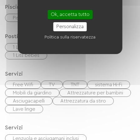
Piscina
Ok, accetta tutto
Piscina collettiva
Piscina all'aperto
Personalizza
Posti letto
Politica sulla riservatezza
1 Lits 140cm
1 Canapés convertibles
1 Lits bébés
Servizi
Free Wifi
TV
TNT
sistema Hi-Fi
Mobili da giardino
Attrezzature per bambini
Asciugacapelli
Attrezzatura da stiro
Lave linge
Servizi
Lenzuola e asciugamani inclusi