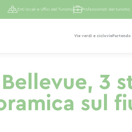
Enti locali e Uffici del Turismo
Professionisti del turismo
Vie verdi e ciclovie
Partendo 
Bellevue, 3 s
oramica sul f