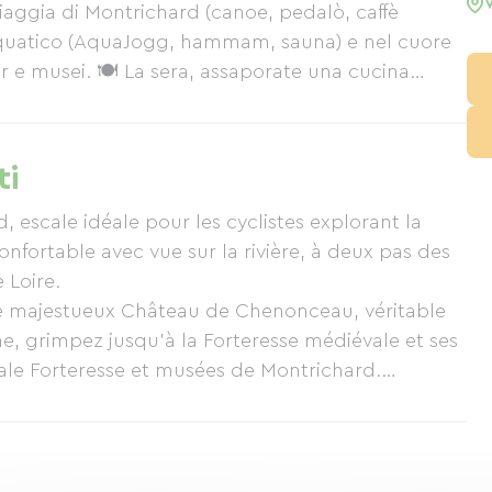
iaggia di Montrichard (canoe, pedalò, caffè
 acquatico (AquaJogg, hammam, sauna) e nel cuore
 e musei. 🍽️ La sera, assaporate una cucina
 Bellevue, un'autentica tappa tra natura, storia e
ti
, escale idéale pour les cyclistes explorant la
nfortable avec vue sur la rivière, à deux pas des
 Loire.
le majestueux Château de Chenonceau, véritable
, grimpez jusqu’à la Forteresse médiévale et ses
ale Forteresse et musées de Montrichard.
un des plus beaux d’Europe, vous attend à
oint de départ parfait entre patrimoine, nature et