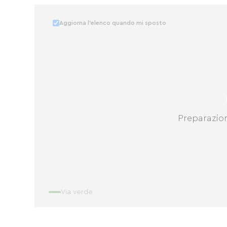
Aggiorna l'elenco quando mi sposto
Preparazio
Via verde