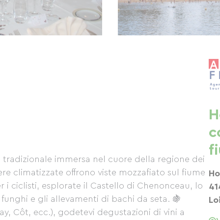
H
c
f
a tradizionale immersa nel cuore della regione dei
mere climatizzate offrono viste mozzafiato sul fiume
Ho
er i ciclisti, esplorate il Castello di Chenonceau, lo
41
ei funghi e gli allevamenti di bachi da seta. 🍇
Lo
, Côt, ecc.), godetevi degustazioni di vini a