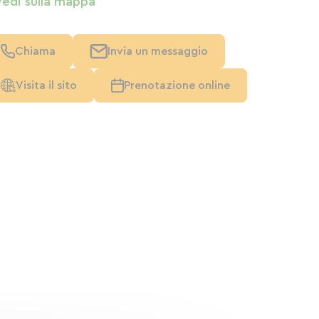
Vedi sulla mappa
Chiama
Invia un messaggio
Visita il sito
Prenotazione online