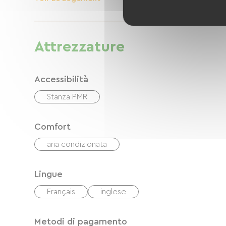
Attrezzature
Accessibilità
Stanza PMR
Comfort
aria condizionata
Lingue
Français
inglese
Metodi di pagamento