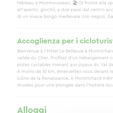
Mérieau e Monmousseau. 🏖️ Di fronte alla sp
all'aperto, giochi), a due passi dal centro
di un vivace borgo medievale con negozi, bar
raffinata nel nostro ristorante panoramico. Il
delizie gastronomiche.
Accoglienza per i cicloturis
Bienvenue à l’Hôtel Le Bellevue à Montrichard
vallée du Cher. Profitez d’un hébergement co
pistes cyclables menant aux joyaux du Val de
À moins de 10 km, émerveillez-vous devant 
icône de la Renaissance. À Montrichard même
musées pour une plongée dans l’histoire loc
Envie de nature ? Le ZooParc de Beauval, l’
seulement 20 minutes. Le Bellevue, c’est le p
détente.
Alloggi