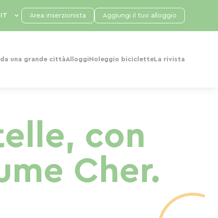
Area inserzionista
Aggiungi il tuo alloggio
da una grande città
Alloggi
Noleggio biciclette
La rivista
telle, con
iume Cher.