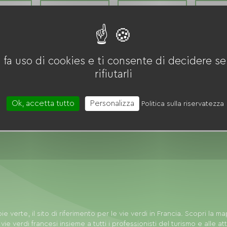
ont-
Digione
Grenoble
Le 
and
glia
Montpellier
Montreuil
Na
 fa uso di cookies e ti consente di decidere se 
gnan
Reims
Rennes
R
rifiutarli
ouse
Tours
Villeurbanne
Ok, accetta tutto
Personalizza
Politica sulla riservatezza
ie verte, il sito di riferimento per le vie verdi in Francia. Scopri la m
 vie verdi francesi insieme a tutti i professionisti del turismo e alle att