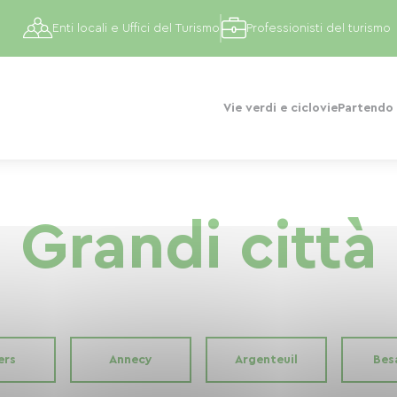
Enti locali e Uffici del Turismo
Professionisti del turismo
Vie verdi e ciclovie
Partendo 
Grandi città
ers
Annecy
Argenteuil
Bes