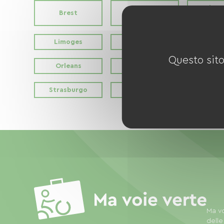
Clerm
Brest
Caen
Ferr
Limoges
Lione
Marsi
Questo sito
Orleans
Parigi
Perpi
Strasburgo
Tolone
Toul
Ma vo
delle