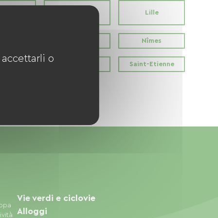
Havre
Le Mans
Lille
ntes
Nice
Nîmes
accettarli o
ouen
Saint-Denis
Saint-Etienne
Vie verdi e ciclovie
appa
Alloggi
ività