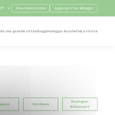
Area inserzionista
Aggiungi il tuo alloggio
da una grande città
Alloggi
Noleggio biciclette
La rivista
Boulogne-
ançon
Bordeaux
Billancourt