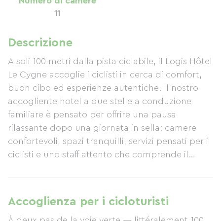
Numero di camere
11
Descrizione
A soli 100 metri dalla pista ciclabile, il Logis Hôtel
Le Cygne accoglie i ciclisti in cerca di comfort,
buon cibo ed esperienze autentiche. Il nostro
accogliente hotel a due stelle a conduzione
familiare è pensato per offrire una pausa
rilassante dopo una giornata in sella: camere
confortevoli, spazi tranquilli, servizi pensati per i
ciclisti e uno staff attento che comprende il
significato di "arrivare sudati ma felici". Il nostro
ristorante, Les Plaisirs Gourmands, vi invita a
ricaricarvi con una generosa cucina locale ricca
Accoglienza per i cicloturisti
di sapori. Un'esperienza gourmet dove sentirsi a
À deux pas de la voie verte — littéralement 100