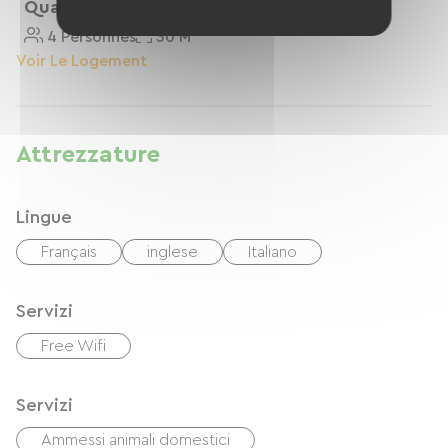
Quadruplicare
4 Personnes
30 M²
Voir Le Logement
Attrezzature
Lingue
Français
inglese
Italiano
Servizi
Free Wifi
Servizi
Ammessi animali domestici