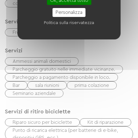
Ok, accetta tutto
contanti
Buoni vacanza (ANCV)
Personalizza
Servizi
Politica sulla riservatezza
Free Wifi
Servizi
Ammessi animali domestici
Parcheggio gratuito nelle immediate vicinanze.
Parcheggio a pagamento disponibile in loco.
Bar
sala riunioni
prima colazione
Seminario aziendale
Servizi di ritiro biciclette
Riparo sicuro per biciclette
Kit di riparazione
Punto di ricarica elettrica (per batterie di e-bike,
dispositivi GPS, ecc.)