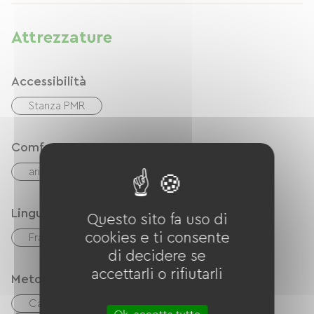
Attrezzature
Accessibilità
Stanza PMR
Comfort
aria condizionata
Lingue
Questo sito fa uso di
cookies e ti consente
Français
inglese
di decidere se
accettarli o rifiutarli
Metodi di pagamento
Carta di credito
Trasferimento