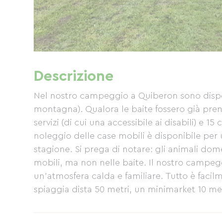
Descrizione
Nel nostro campeggio a Quiberon sono dispon
montagna). Qualora le baite fossero già pre
servizi (di cui una accessibile ai disabili) e 15 
noleggio delle case mobili è disponibile per u
stagione. Si prega di notare: gli animali dom
mobili, ma non nelle baite. Il nostro campegg
un'atmosfera calda e familiare. Tutto è faci
spiaggia dista 50 metri, un minimarket 10 metr
Verte n°5 (Sentiero Verde n°5) 4 km, l'access
fermata dell'autobus urbano (a luglio e agos