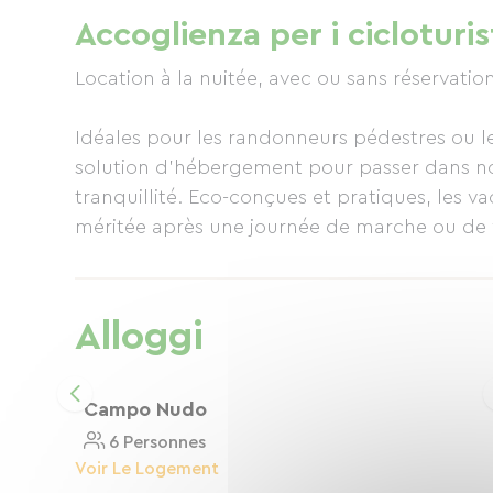
Accoglienza per i cicloturis
Location à la nuitée, avec ou sans réservati
Idéales pour les randonneurs pédestres ou le
solution d'hébergement pour passer dans no
tranquillité. Eco-conçues et pratiques, les va
méritée après une journée de marche ou de 
Bretagne, vive le local !
Randonneurs et cyclotouristes : faites une 
Alloggi
Bivouac à Quiberon : 2 cabanes avec vue mer
dizaines d'aventures possibles à portée de p
Campo Nudo
NB: Les animaux ne sont pas acceptés dans 
6 Personnes
Voir Le Logement