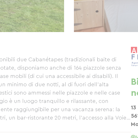
ibili due Cabanétapes (tradizionali baite di
notate, disponiamo anche di 164 piazzole senza
case mobili (di cui una accessibile ai disabili). Il
B
n minimo di due notti, al di fuori dell'alta
n
estici sono ammessi nelle piazzole e nelle case
io è un luogo tranquillo e rilassante, con
13
lmente raggiungibile per una vacanza serena: la
56
i, un bar-ristorante 20 metri, l'accesso alla Voie
Mo
o al sentiero escursionistico GR34 100 metri e una
to) 50 metri.