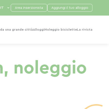
Area inserzionista
Aggiungi il tuo alloggio
da una grande città
Alloggi
Noleggio biciclette
La rivista
, noleggio