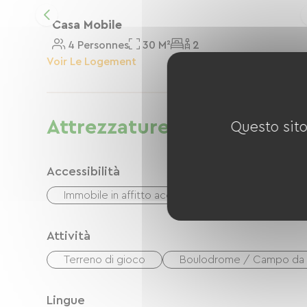
Casa Mobile
4 Personnes
30 M²
2
Voir Le Logement
Attrezzature
Questo sito
Accessibilità
Immobile in affitto accessibile
Attività
Terreno di gioco
Boulodrome / Campo da
Lingue