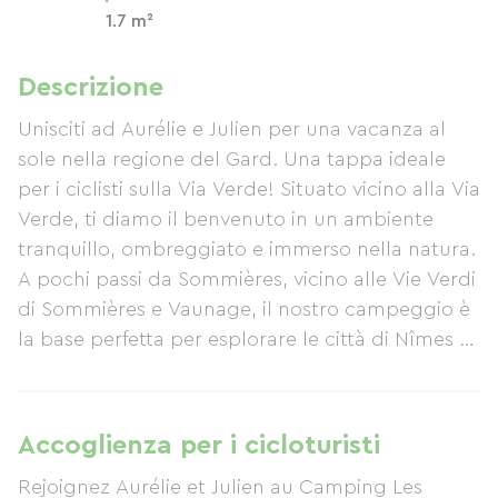
1.7 m²
Descrizione
Unisciti ad Aurélie e Julien per una vacanza al
sole nella regione del Gard. Una tappa ideale
per i ciclisti sulla Via Verde! Situato vicino alla Via
Verde, ti diamo il benvenuto in un ambiente
tranquillo, ombreggiato e immerso nella natura.
A pochi passi da Sommières, vicino alle Vie Verdi
di Sommières e Vaunage, il nostro campeggio è
la base perfetta per esplorare le città di Nîmes e
Montpellier, così come le spiagge di Grau du Roi
e La Grande Motte. Non è lontano nemmeno dal
Parco Naturale Regionale delle Cévennes. Visita
Accoglienza per i cicloturisti
il pittoresco villaggio di Junas con la sua
Rejoignez Aurélie et Julien au Camping Les
straordinaria cava scolpita dal tempo, sede di