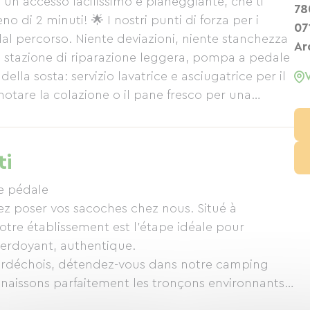
 un accesso facilissimo e pianeggiante, che ti
78
o di 2 minuti! 🌟 I nostri punti di forza per i
07
i dal percorso. Niente deviazioni, niente stanchezza
Ar
ica: stazione di riparazione leggera, pompa a pedale
ella sosta: servizio lavatrice e asciugatrice per il
notare la colazione o il pane fresco per una
 sforzo, goditi la nostra piscina, la terrazza, il
 le tue avventure con altri viaggiatori.
ti
e pédale
ez poser vos sacoches chez nous. Situé à
tre établissement est l'étape idéale pour
 ardéchois, détendez-vous dans notre camping
nnaissons parfaitement les tronçons environnants
illeurs points de vue et bonnes adresses pour