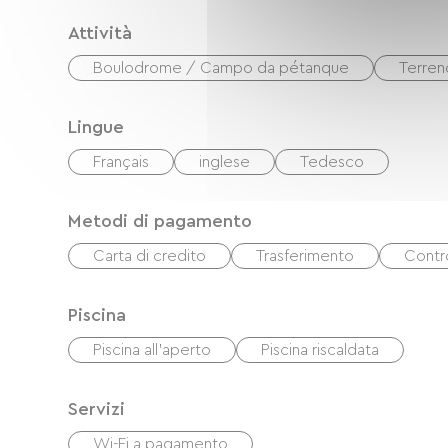
Attività
Boulodrome / Campo da pétanque
Terren
Lingue
Français
inglese
Tedesco
Metodi di pagamento
Carta di credito
Trasferimento
Contro
Piscina
Piscina all'aperto
Piscina riscaldata
Servizi
Wi-Fi a pagamento