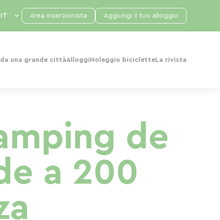
Area inserzionista
Aggiungi il tuo alloggio
da una grande città
Alloggi
Noleggio biciclette
La rivista
Camping de
rde a 200
za