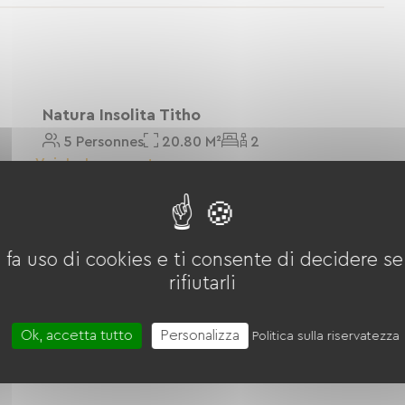
8h00 pour un départ en forme.
Natura Insolita Titho
5 Personnes
20.80 M²
2
le depuis la voie verte. On s'occupe de tout, vous
Voir Le Logement
Casa Mobile Con Loggia E 2 Camere Da
Letto
 fa uso di cookies e ti consente di decidere se 
4 Personnes
24 M²
2
rifiutarli
Voir Le Logement
Ok, accetta tutto
Personalizza
Politica sulla riservatezza