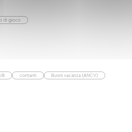
o di gioco
lli
contanti
Buoni vacanza (ANCV)