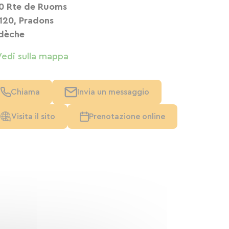
0 Rte de Ruoms
120, Pradons
dèche
Vedi sulla mappa
Chiama
Invia un messaggio
Visita il sito
Prenotazione online