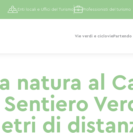
Enti locali e Uffici del Turismo
Professionisti del turismo
Vie verdi e ciclovie
Partendo 
la natura al 
 Sentiero Ve
etri di distan