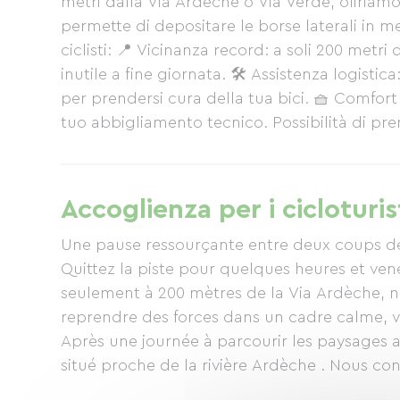
metri dalla Via Ardèche o Via Verde, offriamo
permette di depositare le borse laterali in men
ciclisti: 📍 Vicinanza record: a soli 200 metr
inutile a fine giornata. 🛠️ Assistenza logist
per prendersi cura della tua bici. 🧺 Comfort d
tuo abbigliamento tecnico. Possibilità di pre
partenza anticipata. 🏊 Relax assoluto: dopo lo
ristorante per staccare la spina e condividere
Accoglienza per i cicloturis
Une pause ressourçante entre deux coups d
Quittez la piste pour quelques heures et ven
seulement à 200 mètres de la Via Ardèche, no
reprendre des forces dans un cadre calme, verdoyant, authentique.
Après une journée à parcourir les paysages
situé proche de la rivière Ardèche . Nous co
et serons ravis de partager avec vous nos me