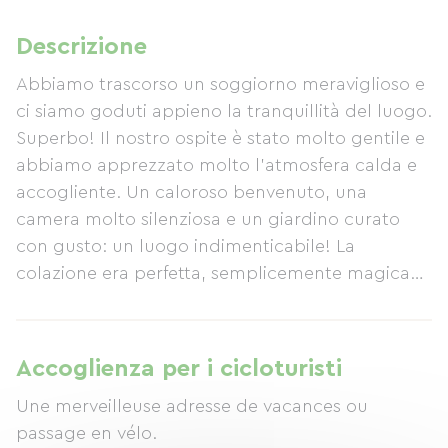
Descrizione
Abbiamo trascorso un soggiorno meraviglioso e
ci siamo goduti appieno la tranquillità del luogo.
Superbo! Il nostro ospite è stato molto gentile e
abbiamo apprezzato molto l'atmosfera calda e
accogliente. Un caloroso benvenuto, una
camera molto silenziosa e un giardino curato
con gusto: un luogo indimenticabile! La
colazione era perfetta, semplicemente magica
con il cinguettio degli uccelli. La camera era di
ottime dimensioni, con molto fascino, letti
comodi e una pulizia impeccabile. Colazione
Accoglienza per i cicloturisti
eccellente e un'accoglienza davvero calorosa!
Une merveilleuse adresse de vacances ou
passage en vélo.